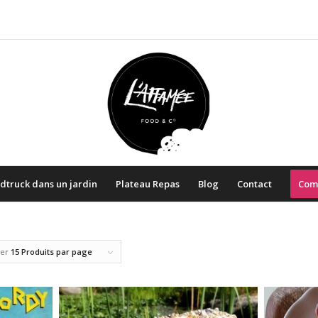
dtruck dans un jardin
Plateau Repas
Blog
Contact
Com
her
15 Produits par page